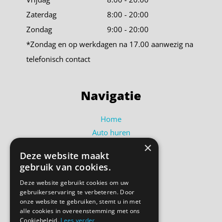
Zaterdag
8:00 - 20:00
Zondag
9:00 - 20:00
*Zondag en op werkdagen na 17.00 aanwezig na
telefonisch contact
Navigatie
Home
Auto huren
×
Busje huren
Deze website maakt
Shortlease
gebruik van cookies.
Over ons
Deze website gebruikt cookies om uw
Contact
gebruikerservaring te verbeteren. Door
Bel ons
onze website te gebruiken, stemt u in met
alle cookies in overeenstemming met ons
Cookiebeleid.
Lees verder