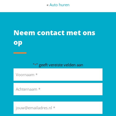
«
Auto huren
Neem contact met ons
op
"
" geeft vereiste velden aan
*
Naam
*
Voornaam
Achternaam
E-
mailadres