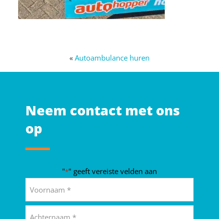
«
Autoambulance huren
Neem contact met ons
op
"
" geeft vereiste velden aan
*
Naam
*
Voornaam