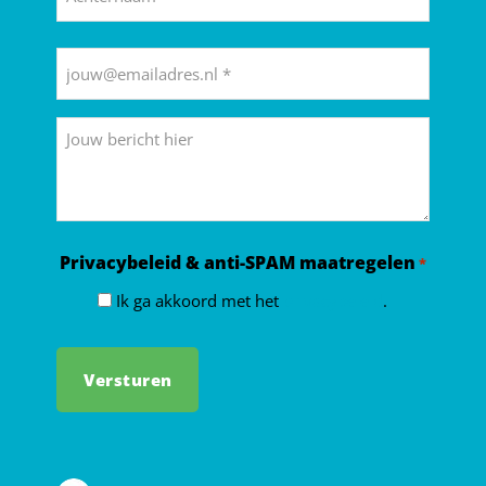
Achternaam
E-
mailadres
*
Bericht
Privacybeleid & anti-SPAM maatregelen
*
Ik ga akkoord met het
privacybeleid
.