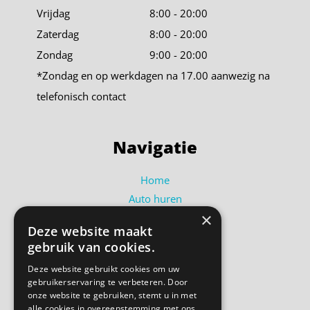
Vrijdag
8:00 - 20:00
Zaterdag
8:00 - 20:00
Zondag
9:00 - 20:00
*Zondag en op werkdagen na 17.00 aanwezig na
telefonisch contact
Navigatie
Home
Auto huren
×
Busje huren
Deze website maakt
Shortlease
gebruik van cookies.
Over ons
Deze website gebruikt cookies om uw
Contact
gebruikerservaring te verbeteren. Door
Bel ons
onze website te gebruiken, stemt u in met
alle cookies in overeenstemming met ons