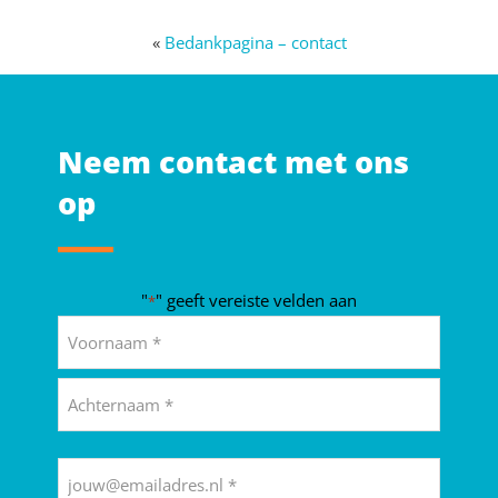
«
Bedankpagina – contact
Neem contact met ons
op
"
" geeft vereiste velden aan
*
Naam
*
Voornaam
Achternaam
E-