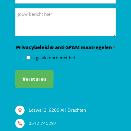
mailadres
*
Bericht
Privacybeleid & anti-SPAM maatregelen
*
Ik ga akkoord met het
privacybeleid
.
Loswal 2, 9206 AH Drachten
0512-745297