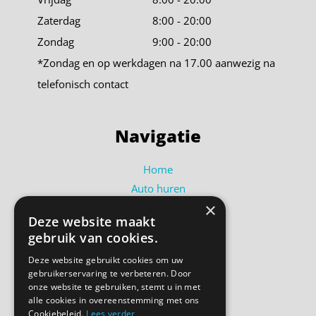
Zaterdag
8:00 - 20:00
Zondag
9:00 - 20:00
*Zondag en op werkdagen na 17.00 aanwezig na
telefonisch contact
Navigatie
Home
Auto huren
×
Busje huren
Deze website maakt
Shortlease
gebruik van cookies.
Over ons
Deze website gebruikt cookies om uw
Contact
gebruikerservaring te verbeteren. Door
Bel ons
onze website te gebruiken, stemt u in met
alle cookies in overeenstemming met ons
Cookiebeleid.
Lees verder