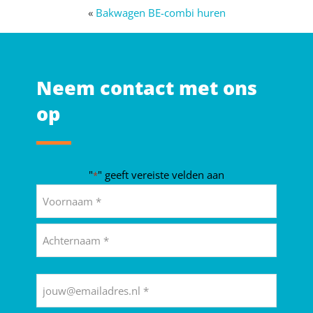
«
Bakwagen BE-combi huren
Neem contact met ons
op
"
" geeft vereiste velden aan
*
Naam
*
Voornaam
Achternaam
E-
mailadres