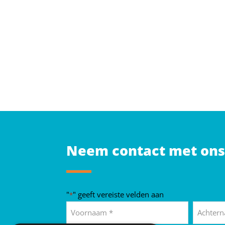
Neem contact met ons
"
" geeft vereiste velden aan
*
Naam
*