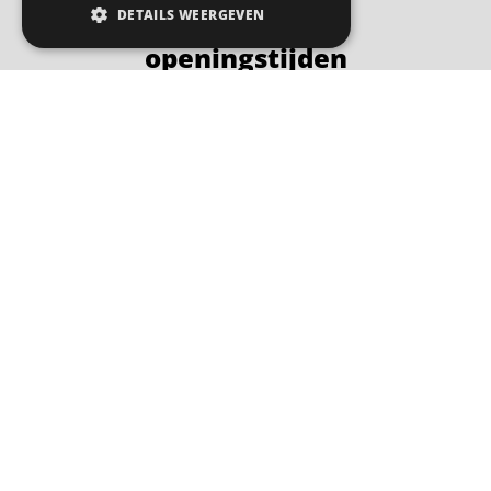
DETAILS WEERGEVEN
Adres /
openingstijden
Maan
Loswal 2
Dins
9206 AH DRACHTEN
Woen
0512-745297
Dond
info@autohopperhofstee.nl
Vrijd
Zater
Zond
*Zon
17.00
conta