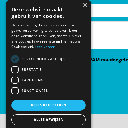
×
Voornaam
Achtern
E-
Deze website maakt
gebruik van cookies.
mailadres
*
Bericht
Deze website gebruikt cookies om uw
gebruikerservaring te verbeteren. Door
onze website te gebruiken, stemt u in met
alle cookies in overeenstemming met ons
Cookiebeleid.
Lees verder
STRIKT NOODZAKELIJK
Privacybeleid & anti-SPAM maatregel
Ik ga akkoord met het
privacybeleid
.
PRESTATIE
TARGETING
FUNCTIONEEL
ALLES ACCEPTEREN
ALLES AFWIJZEN