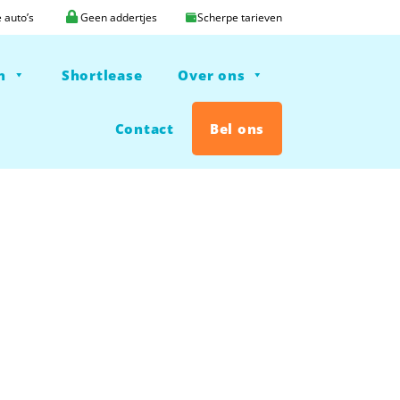
e auto’s
Geen addertjes
Scherpe tarieven
n
Shortlease
Over ons
Contact
Bel ons