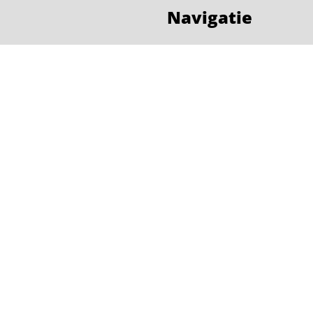
Navigatie
Home
dag
8:00 - 20:00
Auto huren
dag
8:00 - 20:00
Busje huren
sdag
8:00 - 20:00
Shortlease
erdag
8:00 - 20:00
Over ons
ag
8:00 - 20:00
Contact
dag
8:00 - 20:00
Bel ons
ag
9:00 - 20:00
dag en op werkdagen na
 aanwezig na telefonisch
ct