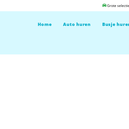
Grote selecti
Header
Home
Auto huren
Busje hure
Rechts