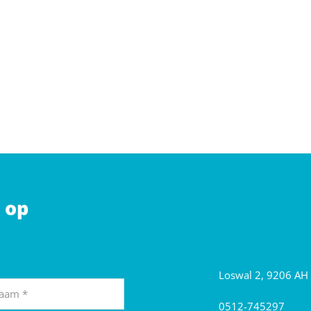
 op
Loswal 2, 9206 AH
0512-745297