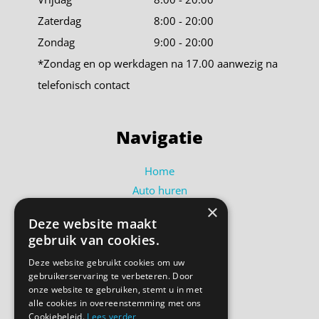
Zaterdag
8:00 - 20:00
Zondag
9:00 - 20:00
*Zondag en op werkdagen na 17.00 aanwezig na
telefonisch contact
Navigatie
Home
Auto huren
×
Busje huren
Deze website maakt
Shortlease
gebruik van cookies.
Over ons
Deze website gebruikt cookies om uw
Contact
gebruikerservaring te verbeteren. Door
Bel ons
onze website te gebruiken, stemt u in met
alle cookies in overeenstemming met ons
Cookiebeleid.
Lees verder