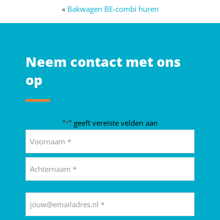
«
Bakwagen BE-combi huren
Neem contact met ons
op
"
" geeft vereiste velden aan
*
Naam
*
Voornaam
Achternaam
E-
mailadres