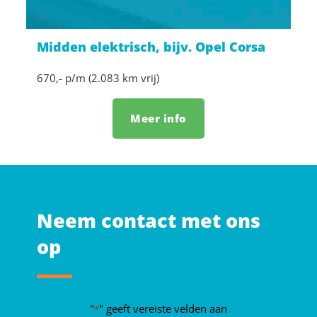
Midden elektrisch, bijv. Opel Corsa
670,- p/m (2.083 km vrij)
Meer info
Neem contact met ons
op
"
" geeft vereiste velden aan
*