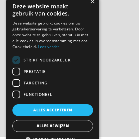
×
Auto huren
Deze website maakt
Busje huren
gebruik van cookies.
Shortlease
Deze website gebruikt cookies om uw
Over ons
gebruikerservaring te verbeteren. Door
Contact
onze website te gebruiken, stemt u in met
alle cookies in overeenstemming met ons
Bel ons
Cookiebeleid.
Lees verder
STRIKT NOODZAKELIJK
Volg ons
PRESTATIE
TARGETING
FUNCTIONEEL
Privacyverklaring
ALLES ACCEPTEREN
Cookie overzicht
ALLES AFWIJZEN