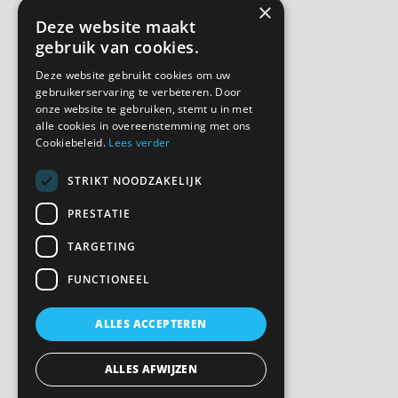
×
Auto huren
Deze website maakt
Busje huren
gebruik van cookies.
Shortlease
Deze website gebruikt cookies om uw
Over ons
gebruikerservaring te verbeteren. Door
Contact
onze website te gebruiken, stemt u in met
alle cookies in overeenstemming met ons
Bel ons
Cookiebeleid.
Lees verder
STRIKT NOODZAKELIJK
Volg ons
PRESTATIE
TARGETING
FUNCTIONEEL
Privacyverklaring
ALLES ACCEPTEREN
Cookie overzicht
ALLES AFWIJZEN