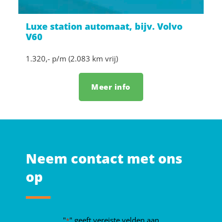
Luxe station automaat, bijv. Volvo
V60
1.320,- p/m (2.083 km vrij)
Meer info
Neem contact met ons
op
"
" geeft vereiste velden aan
*