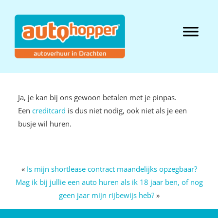
Door
naar
Autohopper
de
Header
hoofd
Hofstee
Rechts
inhoud
Ja, je kan bij ons gewoon betalen met je pinpas.
Een
creditcard
is dus niet nodig, ook niet als je een
busje wil huren.
«
Is mijn shortlease contract maandelijks opzegbaar?
Mag ik bij jullie een auto huren als ik 18 jaar ben, of nog
geen jaar mijn rijbewijs heb?
»