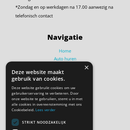
*Zondag en op werkdagen na 17.00 aanwezig na
telefonisch contact
Navigatie
Home
Auto huren
×
Busje huren
Deze website maakt
Shortlease
gebruik van cookies.
Over ons
Deze website gebruikt cookies om uw
Contact
gebruikerservaring te verbeteren. Door
Bel ons
onze website te gebruiken, stemt u in met
alle cookies in overeenstemming met ons
Cookiebeleid.
Lees verder
Volg ons
STRIKT NOODZAKELIJK