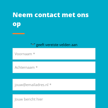
Neem contact met ons
op
"
" geeft vereiste velden aan
*
Naam
*
Voornaam
Achternaam
E-
mailadres
*
Bericht