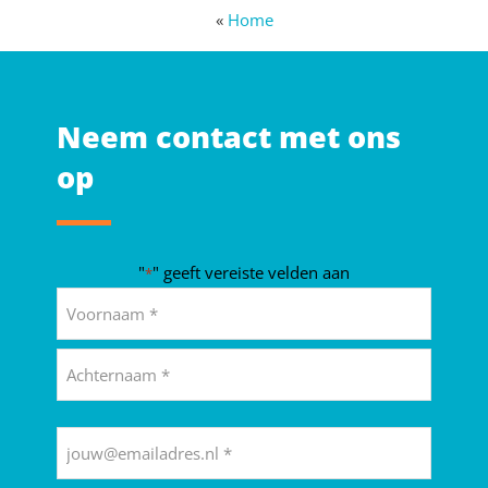
«
Home
Neem contact met ons
op
"
" geeft vereiste velden aan
*
Naam
*
Voornaam
Achternaam
E-
mailadres