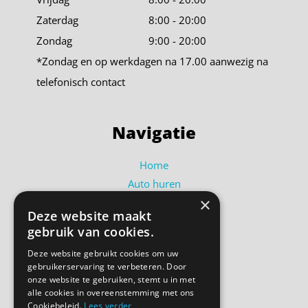
Zaterdag
8:00 - 20:00
Zondag
9:00 - 20:00
*Zondag en op werkdagen na 17.00 aanwezig na
telefonisch contact
Navigatie
Home
Auto huren
×
Busje huren
Deze website maakt
Shortlease
gebruik van cookies.
Over ons
Deze website gebruikt cookies om uw
Contact
gebruikerservaring te verbeteren. Door
Bel ons
onze website te gebruiken, stemt u in met
alle cookies in overeenstemming met ons
Cookiebeleid.
Lees verder