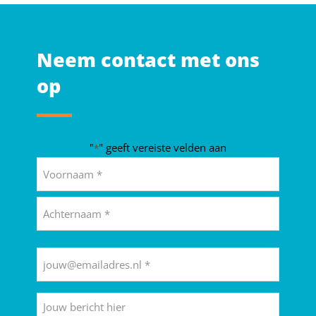
Neem contact met ons
op
"
" geeft vereiste velden aan
*
Naam
*
Voornaam
Achternaam
E-
mailadres
*
Bericht