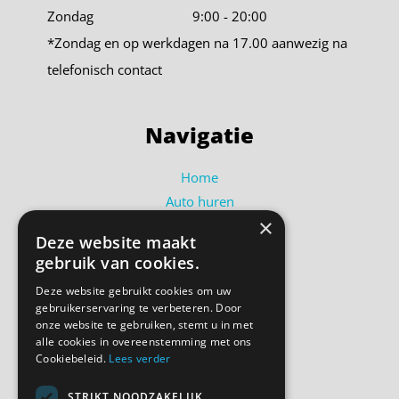
Zondag
9:00 - 20:00
*Zondag en op werkdagen na 17.00 aanwezig na
telefonisch contact
Navigatie
Home
Auto huren
×
Busje huren
Deze website maakt
Shortlease
gebruik van cookies.
Over ons
Deze website gebruikt cookies om uw
Contact
gebruikerservaring te verbeteren. Door
Bel ons
onze website te gebruiken, stemt u in met
alle cookies in overeenstemming met ons
Cookiebeleid.
Lees verder
Volg ons
STRIKT NOODZAKELIJK