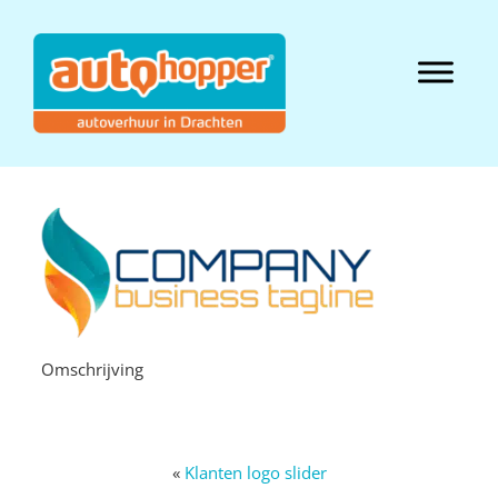
Door
naar
Autohopper
de
Header
hoofd
Hofstee
Rechts
inhoud
Omschrijving
«
Klanten logo slider