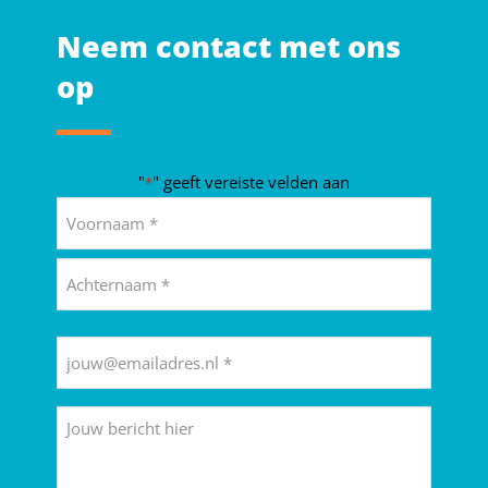
Neem contact met ons
op
"
" geeft vereiste velden aan
*
Naam
*
Voornaam
Achternaam
E-
mailadres
*
Bericht