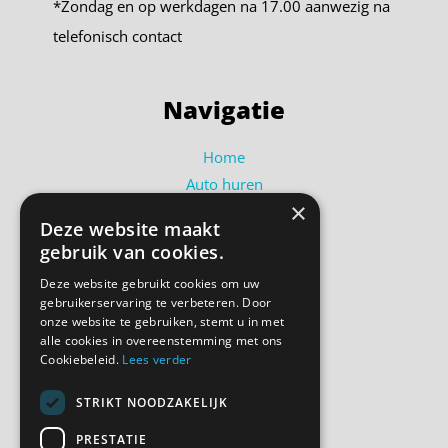
*Zondag en op werkdagen na 17.00 aanwezig na
telefonisch contact
Navigatie
Home
Auto huren
×
Busje huren
Deze website maakt
Shortlease
gebruik van cookies.
Over ons
Deze website gebruikt cookies om uw
Contact
gebruikerservaring te verbeteren. Door
Bel ons
onze website te gebruiken, stemt u in met
alle cookies in overeenstemming met ons
Cookiebeleid.
Lees verder
Volg ons
STRIKT NOODZAKELIJK
PRESTATIE