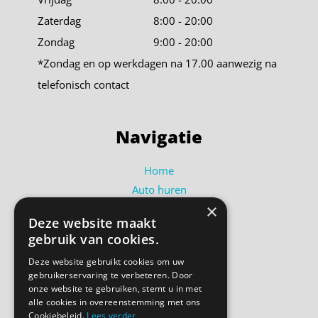
Zaterdag
8:00 - 20:00
Zondag
9:00 - 20:00
*Zondag en op werkdagen na 17.00 aanwezig na
telefonisch contact
Navigatie
Home
Auto huren
×
Busje huren
Deze website maakt
Shortlease
gebruik van cookies.
Over ons
Deze website gebruikt cookies om uw
Contact
gebruikerservaring te verbeteren. Door
Bel ons
onze website te gebruiken, stemt u in met
alle cookies in overeenstemming met ons
Cookiebeleid.
Lees verder