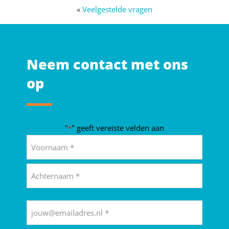
«
Veelgestelde vragen
Neem contact met ons
op
"
" geeft vereiste velden aan
*
Naam
*
Voornaam
Achternaam
E-
mailadres