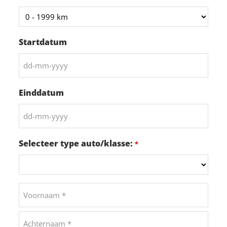
Startdatum
DD
dash
Einddatum
MM
dash
DD
JJJJ
dash
Selecteer type auto/klasse:
*
MM
dash
JJJJ
Naam
*
Voornaam