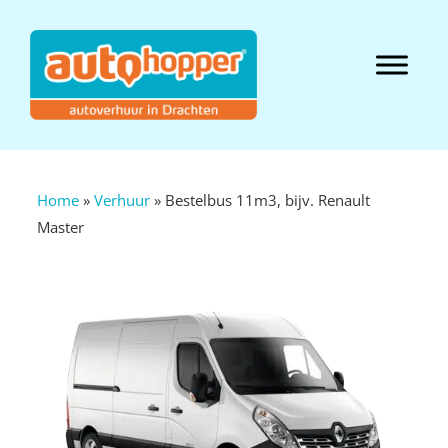
Door
naar
Autohopper
de
Header
hoofd
Hofstee
Rechts
inhoud
Home
»
Verhuur
»
Bestelbus 11m3, bijv. Renault
Master