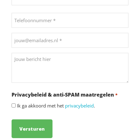
Achternaam
Telefoonnummer
*
*
E-
mailadres
*
Bericht
Privacybeleid & anti-SPAM maatregelen
*
Ik ga akkoord met het
privacybeleid
.