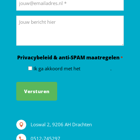
mailadres
*
Bericht
Privacybeleid & anti-SPAM maatregelen
*
Ik ga akkoord met het
privacybeleid
.
Loswal 2, 9206 AH Drachten
0512-745297