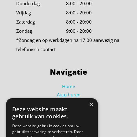
Donderdag
8:00 - 20:00
Vrijdag
8:00 - 20:00
Zaterdag
8:00 - 20:00
Zondag
9:00 - 20:00
*Zondag en op werkdagen na 17.00 aanwezig na
telefonisch contact
Navigatie
Home
Auto huren
×
Busje huren
Deze website maakt
Shortlease
gebruik van cookies.
Over ons
Deze website gebruikt cookies om uw
Contact
gebruikerservaring te verbeteren. Door
Bel ons