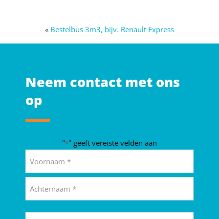
«
Bestelbus 3m3, bijv. Renault Express
Neem contact met ons
op
"
" geeft vereiste velden aan
*
Naam
*
Voornaam
Achternaam
E-