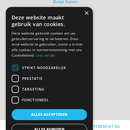
Busje huren
Shortlease
×
Deze website maakt
Over ons
gebruik van cookies.
Contact
Bel ons
Deze website gebruikt cookies om uw
gebruikerservaring te verbeteren. Door
onze website te gebruiken, stemt u in met
alle cookies in overeenstemming met ons
Volg ons
Cookiebeleid.
Lees verder
STRIKT NOODZAKELIJK
PRESTATIE
TARGETING
Privacyverklaring
Cookie overzicht
FUNCTIONEEL
ALLES ACCEPTEREN
©
2026
| Website ontwikkeling door
WEBSITEBEREIKT.NL
ALLES AFWIJZEN