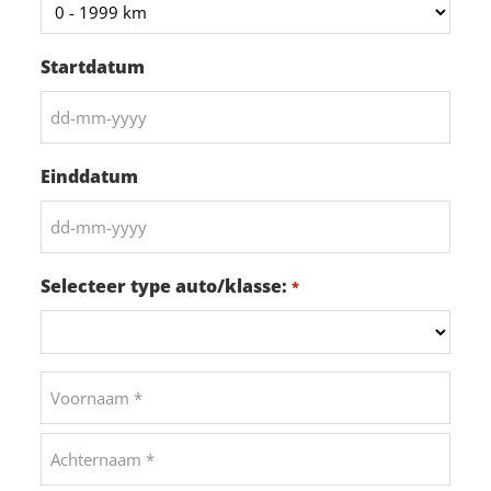
Startdatum
DD
dash
Einddatum
MM
dash
DD
JJJJ
dash
Selecteer type auto/klasse:
*
MM
dash
JJJJ
Naam
*
Voornaam