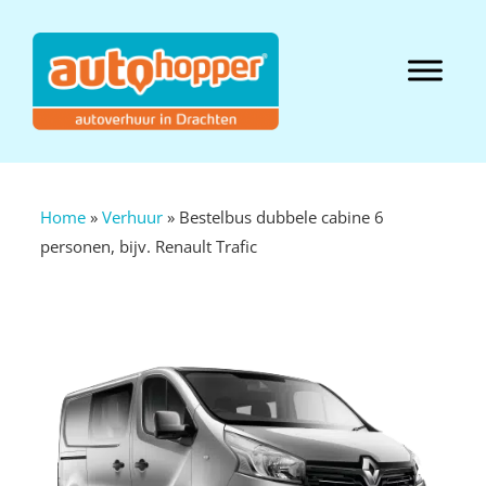
Door
naar
Autohopper
de
Header
hoofd
Hofstee
Rechts
inhoud
Home
»
Verhuur
»
Bestelbus dubbele cabine 6
personen, bijv. Renault Trafic