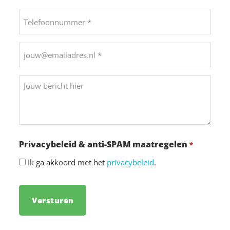
Achternaam
Telefoonnummer
*
*
E-
mailadres
*
Bericht
Privacybeleid & anti-SPAM maatregelen
*
Ik ga akkoord met het
privacybeleid
.