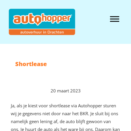
Door
naar
Autohopper
de
Header
hoofd
Hofstee
Rechts
inhoud
Shortlease
20 maart 2023
Ja, als je kiest voor shortlease via Autohopper sturen
wij je gegevens niet door naar het BKR. Je sluit bij ons
namelijk geen lening af, de auto blijft gewoon van
ons. Je huurt de auto als het ware bij ons. Daarom kan