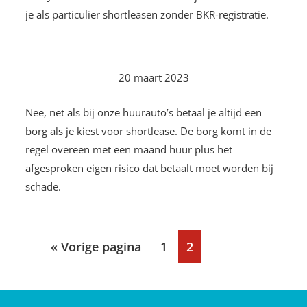
je als particulier shortleasen zonder BKR-registratie.
20 maart 2023
Nee, net als bij onze huurauto’s betaal je altijd een
borg als je kiest voor shortlease. De borg komt in de
regel overeen met een maand huur plus het
afgesproken eigen risico dat betaalt moet worden bij
schade.
Ga
Pagina
Pagina
«
Vorige pagina
1
2
naar