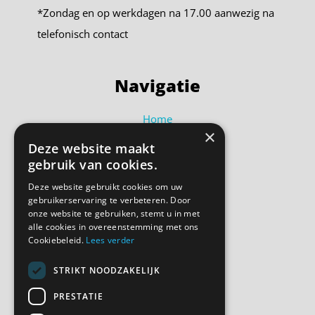
*Zondag en op werkdagen na 17.00 aanwezig na
telefonisch contact
Navigatie
Home
×
Auto huren
Deze website maakt
Busje huren
gebruik van cookies.
Shortlease
Deze website gebruikt cookies om uw
Over ons
gebruikerservaring te verbeteren. Door
Contact
onze website te gebruiken, stemt u in met
alle cookies in overeenstemming met ons
Bel ons
Cookiebeleid.
Lees verder
STRIKT NOODZAKELIJK
Volg ons
PRESTATIE