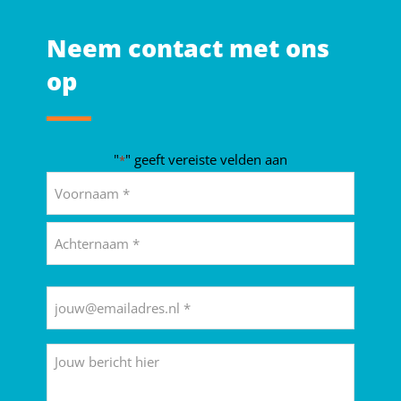
Neem contact met ons
op
"
" geeft vereiste velden aan
*
Naam
*
Voornaam
Achternaam
E-
mailadres
*
Bericht